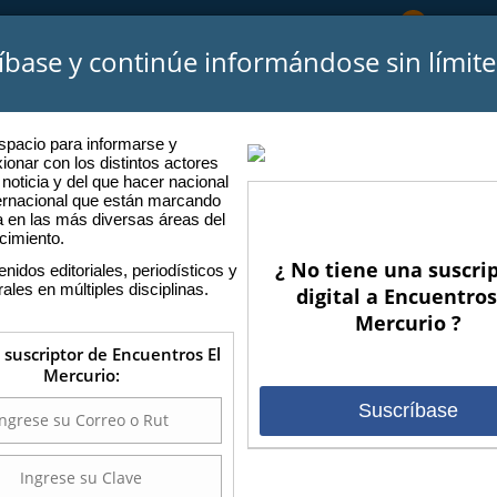
Atención
íbase y continúe informándose sin límite
CIO
SOMOS
PODCASTS
ENCUENTROS ANTERIORES
P
spacio para informarse y
xionar con los distintos actores
 noticia y del que hacer nacional
ternacional que están marcando
a en las más diversas áreas del
cimiento.
OBRE LA MADUREZ
¿ No tiene una suscri
nidos editoriales, periodísticos y
rales en múltiples disciplinas.
digital a Encuentros
Mercurio ?
s suscriptor de Encuentros El
Mercurio:
Suscríbase
2 AÑOS ATRAS