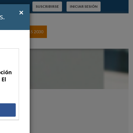
 a suscriptores
SUSCRIBIRSE
INICIAR SESIÓN
×
s.
ROTAGONISTAS 2030
pción
 El