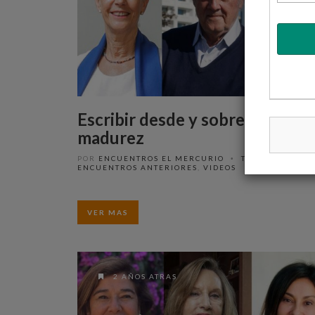
Escribir desde y sobre la
madurez
POR
ENCUENTROS EL MERCURIO
TENDENCIAS
,
•
ENCUENTROS ANTERIORES
,
VIDEOS
VER MAS
2 AÑOS ATRAS