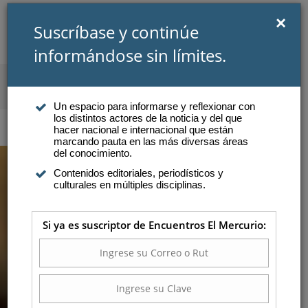
×
Suscríbase y continúe
informándose sin límites.
SUSCRIBIRSE
INICIAR SESIÓN
Un espacio para informarse y reflexionar con
los distintos actores de la noticia y del que
Atención a suscriptores
hacer nacional e internacional que están
marcando pauta en las más diversas áreas
del conocimiento.
Contenidos editoriales, periodísticos y
LA HISTORIA DEL
culturales en múltiples disciplinas.
CHILENO QUE SALVA
Si ya es suscriptor de Encuentros El Mercurio:
NIÑOS EN UGANDA