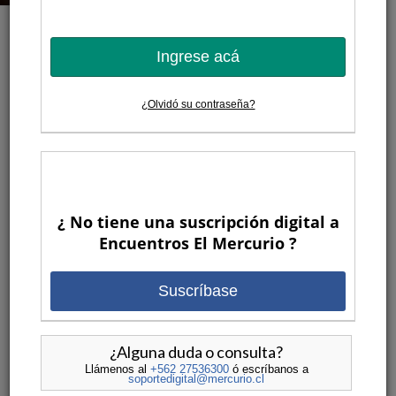
Ingrese acá
1 AÑO ATRAS
¿Olvidó su contraseña?
¿ No tiene una suscripción digital a
Encuentros El Mercurio ?
La historia del chileno que salva
Suscríbase
niños en Uganda
POR
ENCUENTROS EL MERCURIO
ENCUENTROS
•
ANTERIORES
,
ESPECIALES
,
VIDEOS
¿Alguna duda o consulta?
Llámenos al
+562 27536300
ó escríbanos a
soportedigital@mercurio.cl