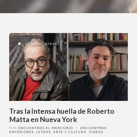
12 MESES ATRAS
Tras la intensa huella de Roberto
Matta en Nueva York
POR
ENCUENTROS EL MERCURIO
ENCUENTROS
•
ANTERIORES
,
LETRAS, ARTE Y CULTURA
,
VIDEOS