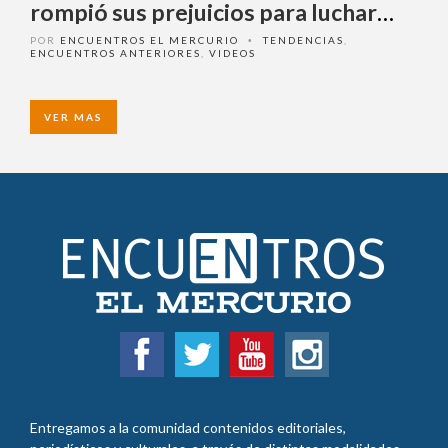
rompió sus prejuicios para luchar
por la seguridad
POR
ENCUENTROS EL MERCURIO
TENDENCIAS
,
•
ENCUENTROS ANTERIORES
,
VIDEOS
VER MAS
Entregamos a la comunidad contenidos editoriales,
periodísticos y culturales, a través de distintas modalidades,