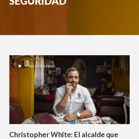
SEGURIDAD
¿Olvidó su contraseña?
¿ No tiene una suscripción digital a
Encuentros El Mercurio ?
4 MESES ATRAS
Suscríbase
¿Alguna duda o consulta?
Llámenos al
+562 27536300
ó escríbanos a
soportedigital@mercurio.cl
Christopher White: El alcalde que