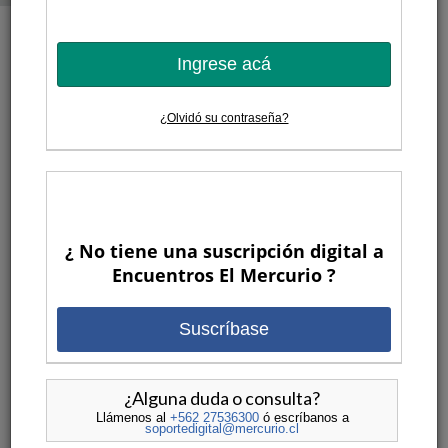
Ingrese acá
2 MESES ATRAS
¿Olvidó su contraseña?
¿ No tiene una suscripción digital a
Encuentros El Mercurio ?
Paz López: ¿Puede la ternura
Suscríbase
imaginar otro mundo?
POR
ENCUENTROS EL MERCURIO
ENCUENTROS
•
ANTERIORES
,
LETRAS, ARTE Y CULTURA
,
VIDEOS
¿Alguna duda o consulta?
Llámenos al
+562 27536300
ó escríbanos a
soportedigital@mercurio.cl