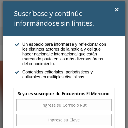
×
Suscríbase y continúe
informándose sin límites.
SUSCRIBIRSE
INICIAR SESIÓN
Un espacio para informarse y reflexionar con
los distintos actores de la noticia y del que
Atención a suscriptores
hacer nacional e internacional que están
marcando pauta en las más diversas áreas
del conocimiento.
Contenidos editoriales, periodísticos y
PAZ LÓPEZ: ¿PUEDE LA
culturales en múltiples disciplinas.
TERNURA IMAGINAR
Si ya es suscriptor de Encuentros El Mercurio:
OTRO MUNDO?