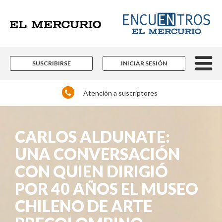
SUSCRIBIRSE
INICIAR SESIÓN
Atención a suscriptores
CARLOS ALDUNATE:
UNA CONVERSACIÓN
CON QUIEN DIRIGIÓ
POR 40 AÑOS EL MUSEO
CHILENO DE ARTE