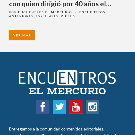
con quien dirigió por 40 años el
Museo Chileno de Arte
POR
ENCUENTROS EL MERCURIO
ENCUENTROS
•
ANTERIORES
,
ESPECIALES
,
VIDEOS
Precolombino.
VER MAS
Entregamos a la comunidad contenidos editoriales,