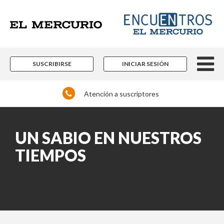
Contenidos editoriales, periodísticos y
culturales en múltiples disciplinas.
Si ya es suscriptor de Encuentros El Mercurio:
SUSCRIBIRSE
INICIAR SESIÓN
Atención a suscriptores
UN SABIO EN
Ingrese acá
NUESTROS TIEMPOS
¿Olvidó su contraseña?