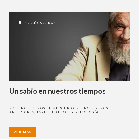
¿ No tiene una suscripción digital a
Encuentros El Mercurio ?
12 AÑOS ATRAS
Suscríbase
¿Alguna duda o consulta?
Llámenos al
+562 27536300
ó escríbanos a
soportedigital@mercurio.cl
Un sabio en nuestros tiempos
POR
ENCUENTROS EL MERCURIO
ENCUENTROS
•
ANTERIORES
,
ESPIRITUALIDAD Y PSICOLOGÍA
VER MAS