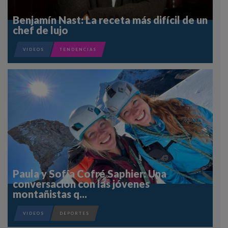
Benjamín Nast: La receta más difícil de un
chef de lujo
VIDEOS
TENDENCIAS
Paula y Sofía Cofré Saphier: Una
conversación con las jóvenes
montañistas q...
VIDEOS
DEPORTES