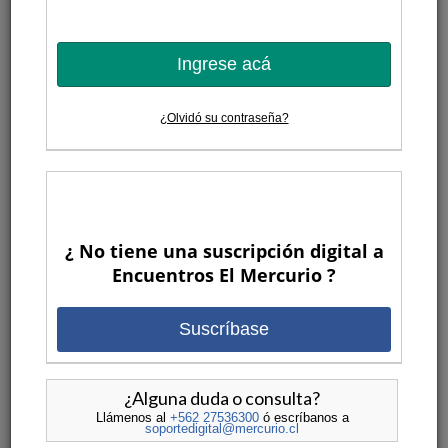
Cazú Zegers
Arquitectura desde el territorio, la poesía y la
tradición local
Ingrese acá
Transmisión online / miércoles 12 de agosto 2026 / 19:00 hrs.
¿Olvidó su contraseña?
COMPRAR AQUÍ
VER MÁS
VIDEOS
¿ No tiene una suscripción digital a
Encuentros El Mercurio ?
Suscríbase
Cristian Donoso Christie: Los
¿Alguna duda o consulta?
descubrimientos de un explorador del
Llámenos al
+562 27536300
ó escríbanos a
soportedigital@mercurio.cl
siglo XX...