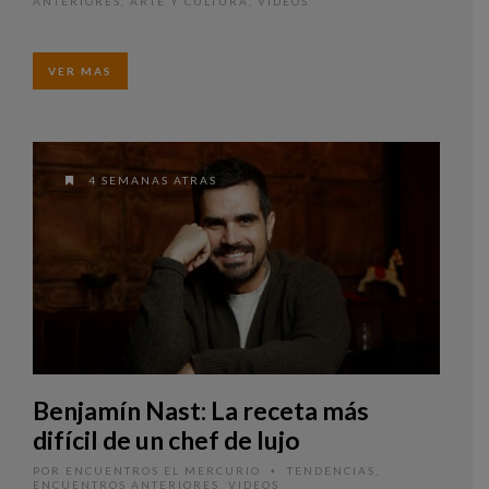
ANTERIORES
,
ARTE Y CULTURA
,
VIDEOS
VER MAS
4 SEMANAS ATRAS
Benjamín Nast: La receta más
difícil de un chef de lujo
POR
ENCUENTROS EL MERCURIO
TENDENCIAS
,
•
ENCUENTROS ANTERIORES
,
VIDEOS