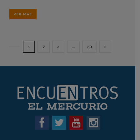
VER MAS
1
2
3
…
80