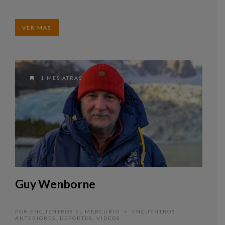
barreras
VER MAS
1 MES ATRAS
Guy Wenborne
POR
ENCUENTROS EL MERCURIO
ENCUENTROS
•
ANTERIORES
,
DEPORTES
,
VIDEOS