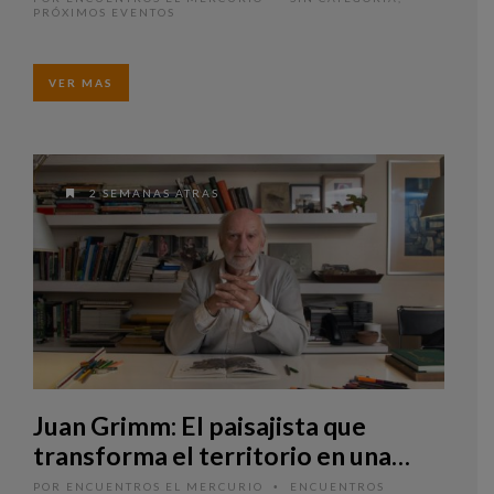
PRÓXIMOS EVENTOS
VER MAS
2 SEMANAS ATRAS
Juan Grimm: El paisajista que
transforma el territorio en una
obra de arte
POR
ENCUENTROS EL MERCURIO
ENCUENTROS
•