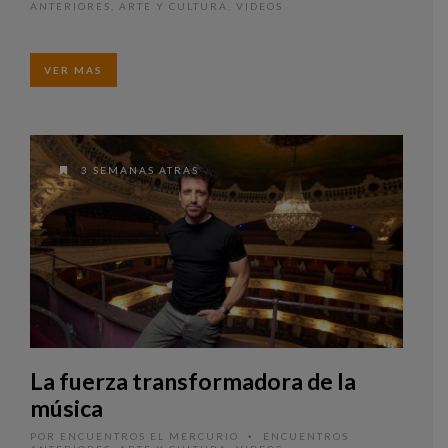
ANTERIORES
,
ARTE Y CULTURA
,
VIDEOS
VER MAS
3 SEMANAS ATRAS
La fuerza transformadora de la
música
POR
ENCUENTROS EL MERCURIO
ENCUENTROS
•