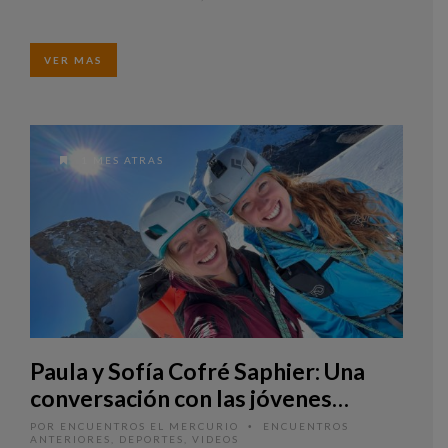
VER MAS
1 MES ATRAS
Paula y Sofía Cofré Saphier: Una
conversación con las jóvenes
montañistas que rompen
POR
ENCUENTROS EL MERCURIO
ENCUENTROS
•
ANTERIORES
,
DEPORTES
,
VIDEOS