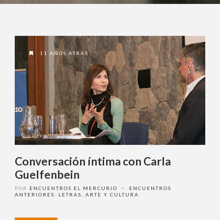
¿ No tiene una suscripción digital a
Encuentros El Mercurio ?
11 AÑOS ATRAS
Suscríbase
¿Alguna duda o consulta?
Llámenos al
+562 27536300
ó escríbanos a
soportedigital@mercurio.cl
Conversación íntima con Carla
Guelfenbein
POR
ENCUENTROS EL MERCURIO
ENCUENTROS
•
ANTERIORES
,
LETRAS, ARTE Y CULTURA