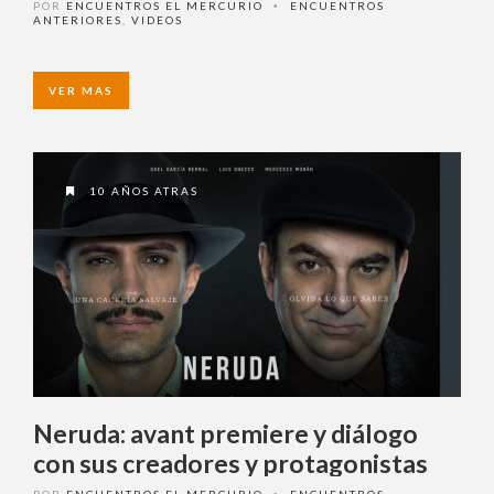
relaciones interpersonales
POR
ENCUENTROS EL MERCURIO
ENCUENTROS
•
ANTERIORES
,
VIDEOS
VER MAS
10 AÑOS ATRAS
Neruda: avant premiere y diálogo
con sus creadores y protagonistas
POR
ENCUENTROS EL MERCURIO
ENCUENTROS