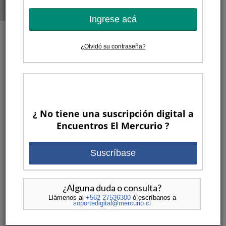
Ingrese acá
¿Olvidó su contraseña?
9 AÑOS ATRAS
¿ No tiene una suscripción digital a
Encuentros El Mercurio ?
Suscríbase
Drogas y alcohol en jóvenes: el
exitoso modelo islandés
¿Alguna duda o consulta?
POR
ENCUENTROS EL MERCURIO
ENCUENTROS
•
Llámenos al
+562 27536300
ó escríbanos a
ANTERIORES
,
VIDEOS
soportedigital@mercurio.cl