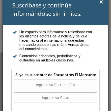
×
Suscríbase y continúe
informándose sin límites.
SUSCRIBIRSE
INICIAR SESIÓN
Un espacio para informarse y reflexionar con
los distintos actores de la noticia y del que
Atención a suscriptores
hacer nacional e internacional que están
marcando pauta en las más diversas áreas
del conocimiento.
Contenidos editoriales, periodísticos y
DROGAS Y ALCOHOL
culturales en múltiples disciplinas.
EN JÓVENES: EL
Si ya es suscriptor de Encuentros El Mercurio:
EXITOSO MODELO
ISLANDÉS