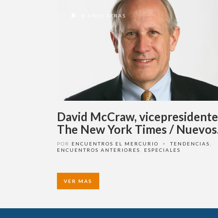
8 AÑOS ATRAS
David McCraw, vicepresidente
The New York Times / Nuevos
Rumbos para el Periodismo
POR
ENCUENTROS EL MERCURIO
TENDENCIAS
,
•
ENCUENTROS ANTERIORES
,
ESPECIALES
VER MAS