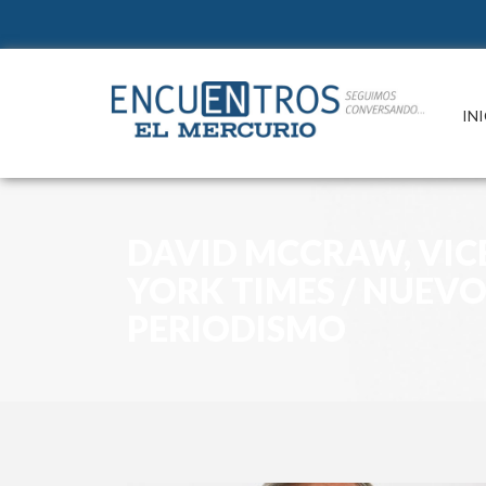
IN
DAVID MCCRAW, VIC
YORK TIMES / NUEV
PERIODISMO