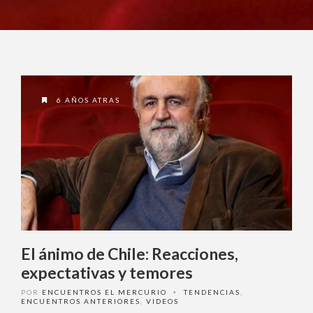
6 AÑOS ATRAS
El ánimo de Chile: Reacciones,
expectativas y temores
POR
ENCUENTROS EL MERCURIO
TENDENCIAS
,
•
ENCUENTROS ANTERIORES
,
VIDEOS