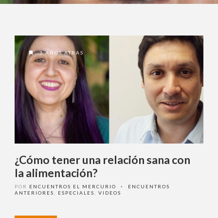
¿ No tiene una suscripción digital a
Encuentros El Mercurio ?
Suscríbase
3 AÑOS ATRAS
¿Alguna duda o consulta?
Llámenos al
+562 27536300
ó escríbanos a
soportedigital@mercurio.cl
¿Cómo tener una relación sana
con la alimentación?
POR
ENCUENTROS EL MERCURIO
ENCUENTROS
•
ANTERIORES
,
ESPECIALES
,
VIDEOS