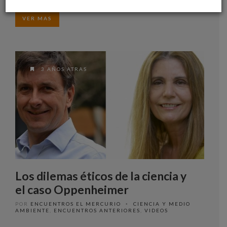
VER MAS
3 AÑOS ATRAS
Los dilemas éticos de la ciencia y
el caso Oppenheimer
POR
ENCUENTROS EL MERCURIO
CIENCIA Y MEDIO
•
AMBIENTE
,
ENCUENTROS ANTERIORES
,
VIDEOS