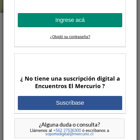
Ingrese acá
¿Olvidó su contraseña?
3 AÑOS ATRAS
¿ No tiene una suscripción digital a
Encuentros El Mercurio ?
Suscríbase
Cómo alcanzar el “Flow”, el estado
de rendimiento máximo
¿Alguna duda o consulta?
POR
ENCUENTROS EL MERCURIO
ENCUENTROS
•
Llámenos al
+562 27536300
ó escríbanos a
ANTERIORES
,
ESPECIALES
,
VIDEOS
soportedigital@mercurio.cl