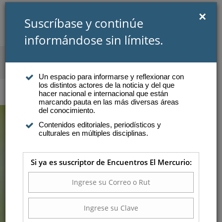
×
Suscríbase y continúe
informándose sin límites.
SUSCRIBIRSE
INICIAR SESIÓN
Un espacio para informarse y reflexionar con
los distintos actores de la noticia y del que
Atención a suscriptores
hacer nacional e internacional que están
marcando pauta en las más diversas áreas
del conocimiento.
Contenidos editoriales, periodísticos y
CÓMO ALCANZAR EL
culturales en múltiples disciplinas.
“FLOW”, EL ESTADO DE
Si ya es suscriptor de Encuentros El Mercurio:
RENDIMIENTO
MÁXIMO