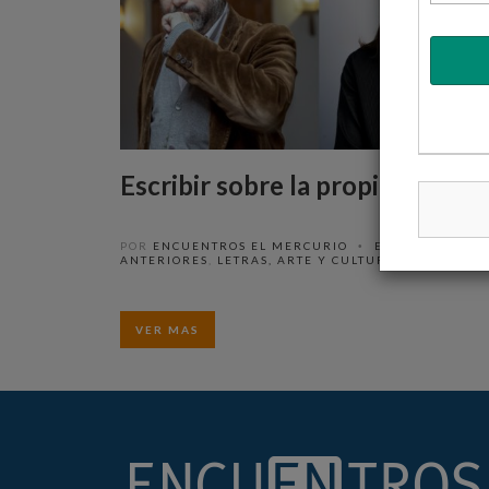
Escribir sobre la propia tribu
POR
ENCUENTROS EL MERCURIO
ENCUENTROS
•
ANTERIORES
,
LETRAS, ARTE Y CULTURA
,
VIDEOS
VER MAS