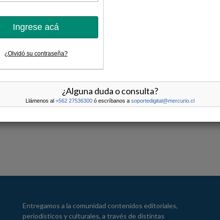
Ingrese acá
¿Olvidó su contraseña?
¿Alguna duda o consulta?
Llámenos al
+562 27536300
ó escríbanos a
soportedigital@mercurio.cl
Entregamos a la comunidad contenidos editoriales,
periodísticos y culturales, a través de distintas