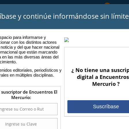
Atención
íbase y continúe informándose sin límite
CIO
SOMOS
PODCASTS
ENCUENTROS ANTERIORES
P
spacio para informarse y
xionar con los distintos actores
 noticia y del que hacer nacional
ternacional que están marcando
a en las más diversas áreas del
cimiento.
ROPIA TRIBU
¿ No tiene una suscri
nidos editoriales, periodísticos y
rales en múltiples disciplinas.
digital a Encuentros
Mercurio ?
s suscriptor de Encuentros El
Mercurio:
Suscríbase