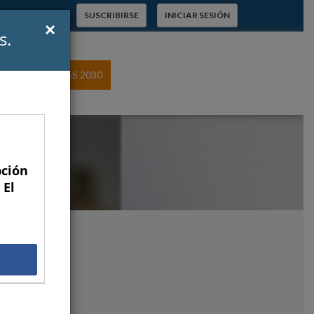
 a suscriptores
SUSCRIBIRSE
INICIAR SESIÓN
×
s.
ROTAGONISTAS 2030
pción
 El