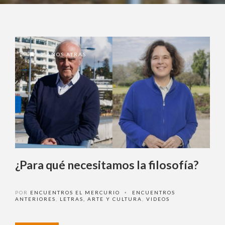
¿Olvidó su contraseña?
2 AÑOS ATRAS
¿ No tiene una suscripción digital a
Encuentros El Mercurio ?
Suscríbase
¿Para qué necesitamos la
¿Alguna duda o consulta?
filosofía?
Llámenos al
+562 27536300
ó escríbanos a
soportedigital@mercurio.cl
POR
ENCUENTROS EL MERCURIO
ENCUENTROS
•
ANTERIORES
,
LETRAS, ARTE Y CULTURA
,
VIDEOS