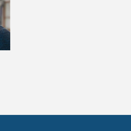
Ingrese acá
¿Olvidó su contraseña?
¿Alguna duda o consulta?
Llámenos al
+562 27536300
ó escríbanos a
soportedigital@mercurio.cl