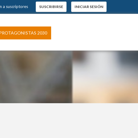
 a suscriptores
SUSCRIBIRSE
INICIAR SESIÓN
×
s.
ROTAGONISTAS 2030
pción
 El