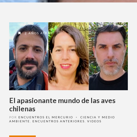
¿Olvidó su contraseña?
2 AÑOS ATRAS
¿ No tiene una suscripción digital a
Encuentros El Mercurio ?
Suscríbase
¿Alguna duda o consulta?
El apasionante mundo de las aves
Llámenos al
+562 27536300
ó escríbanos a
chilenas
soportedigital@mercurio.cl
POR
ENCUENTROS EL MERCURIO
CIENCIA Y MEDIO
•
AMBIENTE
,
ENCUENTROS ANTERIORES
,
VIDEOS