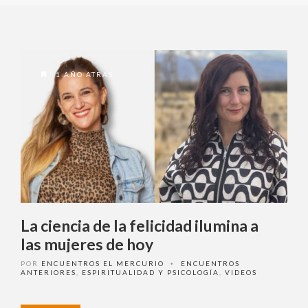
Ingrese acá
¿Olvidó su contraseña?
1 AÑO ATRAS
¿ No tiene una suscripción digital a
Encuentros El Mercurio ?
Suscríbase
La ciencia de la felicidad ilumina a
¿Alguna duda o consulta?
las mujeres de hoy
Llámenos al
+562 27536300
ó escríbanos a
soportedigital@mercurio.cl
POR
ENCUENTROS EL MERCURIO
ENCUENTROS
•
ANTERIORES
,
ESPIRITUALIDAD Y PSICOLOGÍA
,
VIDEOS