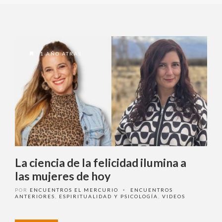
Ingrese acá
1 AÑO ATRAS
¿Olvidó su contraseña?
¿ No tiene una suscripción digital a
Encuentros El Mercurio ?
La ciencia de la felicidad ilumina a
Suscríbase
las mujeres de hoy
POR
ENCUENTROS EL MERCURIO
ENCUENTROS
•
¿Alguna duda o consulta?
ANTERIORES
,
ESPIRITUALIDAD Y PSICOLOGÍA
,
VIDEOS
Llámenos al
+562 27536300
ó escríbanos a
soportedigital@mercurio.cl