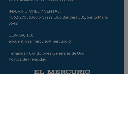
INSCRIPCIONES Y VENTAS:
+562-27536363 o Casas Club Bandera 331, Santa María
5542
CONTACTO:
encuentroselmercurio@mercurio.cl
Términos y Condiciones Generales de Uso
Política de Privacidad