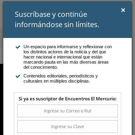
×
Suscríbase y continúe
informándose sin límites.
SUSCRIBIRSE
INICIAR SESIÓN
Un espacio para informarse y reflexionar con
los distintos actores de la noticia y del que
Atención a suscriptores
hacer nacional e internacional que están
marcando pauta en las más diversas áreas
del conocimiento.
Contenidos editoriales, periodísticos y
SANTIAGO
culturales en múltiples disciplinas.
POSTEGUILLO: LOS
Si ya es suscriptor de Encuentros El Mercurio:
SECRETOS DEL
MAESTRO DE LA
NOVELA HISTÓRICA