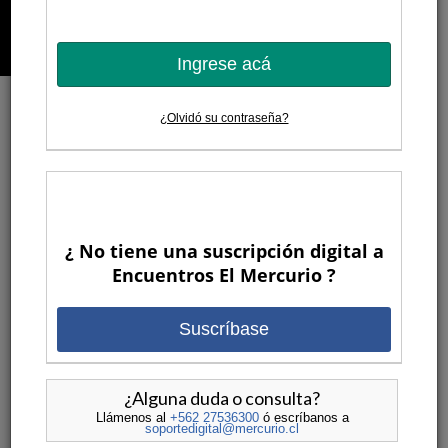
Ingrese acá
¿Olvidó su contraseña?
3 MESES ATRAS
¿ No tiene una suscripción digital a
Encuentros El Mercurio ?
Suscríbase
Santiago Posteguillo: Los
¿Alguna duda o consulta?
secretos del maestro de la novela
Llámenos al
+562 27536300
ó escríbanos a
soportedigital@mercurio.cl
histórica
POR
ENCUENTROS EL MERCURIO
ENCUENTROS
•