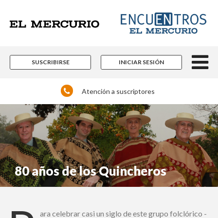
×
Suscríbase y continúe
informándose sin límites.
SUSCRIBIRSE
INICIAR SESIÓN
Un espacio para informarse y reflexionar con
los distintos actores de la noticia y del que
Atención a suscriptores
hacer nacional e internacional que están
marcando pauta en las más diversas áreas
del conocimiento.
Contenidos editoriales, periodísticos y
culturales en múltiples disciplinas.
Si ya es suscriptor de Encuentros El Mercurio:
80 años de los Quincheros
ara celebrar casi un siglo de este grupo folclórico