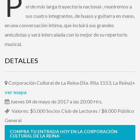
P
-el de más larga trayectoria nacional-, reuniremos
a sus cuatro integrantes, de huaso y guitarra en
Ingrese acá
mano, en una conversación íntima, que incluirá sus grandes
anécdotas y será intercalada con lo mejor de su repertorio
¿Olvidó su contraseña?
musical.
DETALLES
¿ No tiene una suscripción digital a
Corporación Cultural de La Reina (Sta. Rita 1153, La
Encuentros El Mercurio ?
Reina)
+
ver mapa
Jueves 04 de mayo de 2017 a las 20:00 Hrs.
Suscríbase
Valores: $5.000 Socios Club de Lectores / $8.000
Público General
¿Alguna duda o consulta?
Llámenos al
+562 27536300
ó escríbanos a
COMPRA TU ENTRADA HOY EN LA CORPORACIÓN
soportedigital@mercurio.cl
CULTURAL DE LA REINA