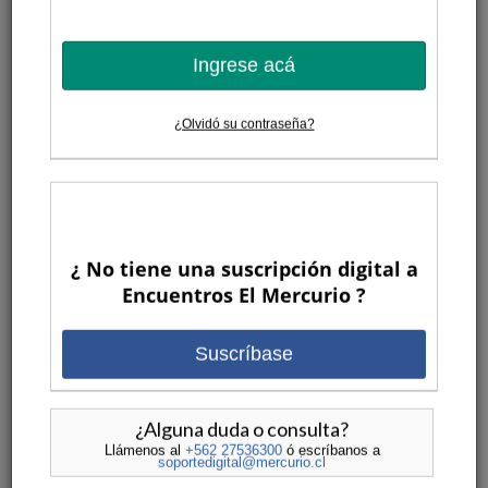
found
de
Video
Ingrese acá
Download File: https://encuentrosvid.emol.cl/wp-
content/uploads/encuentros/2019/abril/480p/EEM%20Claves%20para%20Develar%20
¿Olvidó su contraseña?
%20480p.mp4?_=1
¿ No tiene una suscripción digital a
Encuentros El Mercurio ?
TE PUEDE INTERESAR:
Suscríbase
¿Alguna duda o consulta?
Llámenos al
+562 27536300
ó escríbanos a
soportedigital@mercurio.cl