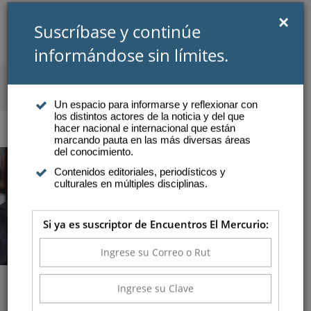
×
Suscríbase y continúe
informándose sin límites.
SUSCRIBIRSE
INICIAR SESIÓN
Un espacio para informarse y reflexionar con
los distintos actores de la noticia y del que
Atención a suscriptores
hacer nacional e internacional que están
marcando pauta en las más diversas áreas
del conocimiento.
Contenidos editoriales, periodísticos y
culturales en múltiples disciplinas.
Si ya es suscriptor de Encuentros El Mercurio:
Cambios en la estructura social
y efectos en el sistema político
Reproductor
Media error: Format(s) not supported or source(s) not