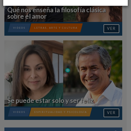
Qué nos enseña la filosofía clásica
sobre el amor
VER
VIDEOS
LETRAS, ARTE Y CULTURA
Se puede estar solo y ser feliz
VER
VIDEOS
ESPIRITUALIDAD Y PSICOLOGÍA