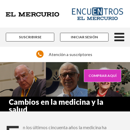
×
Suscríbase y continúe
informándose sin límites.
SUSCRIBIRSE
INICIAR SESIÓN
Un espacio para informarse y reflexionar con
los distintos actores de la noticia y del que
Atención a suscriptores
hacer nacional e internacional que están
marcando pauta en las más diversas áreas
del conocimiento.
Contenidos editoriales, periodísticos y
COMPRAR AQUÍ
culturales en múltiples disciplinas.
Si ya es suscriptor de Encuentros El Mercurio:
Cambios en la medicina y la
salud
n los últimos cincuenta años la medicina ha