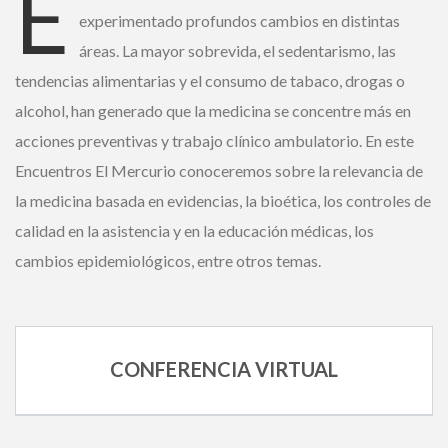
E
experimentado profundos cambios en distintas
áreas. La mayor sobrevida, el sedentarismo, las
Ingrese acá
tendencias alimentarias y el consumo de tabaco, drogas o
alcohol, han generado que la medicina se concentre más en
¿Olvidó su contraseña?
acciones preventivas y trabajo clínico ambulatorio. En este
Encuentros El Mercurio conoceremos sobre la relevancia
de la medicina basada en evidencias, la bioética, los
controles de calidad en la asistencia y en la educación
¿ No tiene una suscripción digital a
médicas, los cambios epidemiológicos, entre otros temas.
Encuentros El Mercurio ?
Suscríbase
CONFERENCIA VIRTUAL
¿Alguna duda o consulta?
Llámenos al
+562 27536300
ó escríbanos a
soportedigital@mercurio.cl