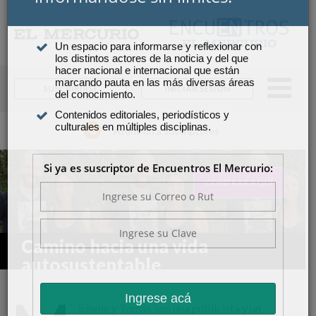
×
Suscríbase y continúe
informándose sin límites.
SUSCRIBIRSE
INICIAR SESIÓN
Un espacio para informarse y reflexionar con
los distintos actores de la noticia y del que
Atención a suscriptores
hacer nacional e internacional que están
marcando pauta en las más diversas áreas
del conocimiento.
Contenidos editoriales, periodísticos y
COMPRAR AQUÍ
culturales en múltiples disciplinas.
Si ya es suscriptor de Encuentros El Mercurio:
Camino hacia una vida
autosustentable
ichelle y Tomás son una publicista y un