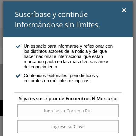
×
Suscríbase y continúe
informándose sin límites.
SUSCRIBIRSE
INICIAR SESIÓN
Un espacio para informarse y reflexionar con
los distintos actores de la noticia y del que
Atención a suscriptores
hacer nacional e internacional que están
marcando pauta en las más diversas áreas
del conocimiento.
Contenidos editoriales, periodísticos y
COMPRAR AQUÍ
culturales en múltiples disciplinas.
Si ya es suscriptor de Encuentros El Mercurio:
Cómo prevenir el cáncer de
mama
a primera causa de muerte por cáncer en Chile