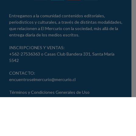
Entregamos a la comunidad contenidos editoriales,
periodísticos y culturales, a través de distintas modalidades,
que relacionen a El Mercurio con la sociedad, más allá de la
entrega diaria de los medios escritos.
INSCRIPCIONES Y VENTAS:
+562-27536363 o Casas Club Bandera 331, Santa María
5542
CONTACTO:
encuentroselmercurio@mercurio.cl
Términos y Condiciones Generales de Uso
Política de Privacidad