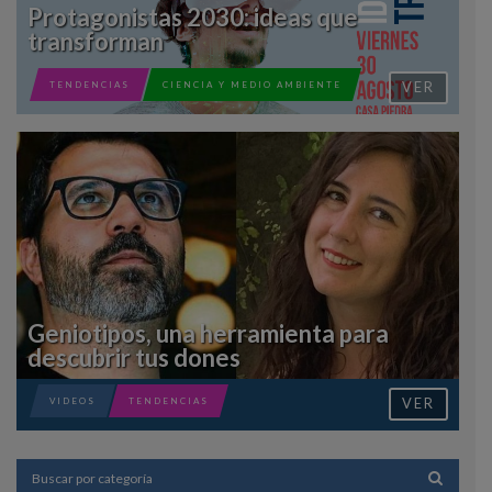
Protagonistas 2030: ideas que
transforman
VER
TENDENCIAS
CIENCIA Y MEDIO AMBIENTE
Geniotipos, una herramienta para
descubrir tus dones
VER
VIDEOS
TENDENCIAS