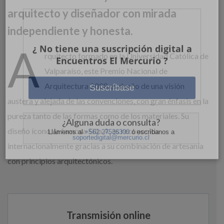
arquitecto y diseñador con mirada
independiente y honesta.
Ingrese acá
A
rquitecto formado en la Universidad Católica de
¿Olvidó su contraseña?
Valparaíso, este Premio Nacional de
Arquitectura 2008 es dueño de una visión
austera y alejada de las convenciones, con gran énfasis en la
pureza tanto de las formas como de los materiales. Su
¿ No tiene una suscripción digital a
diseño ícono, la famosa Silla A, es reconocida
Encuentros El Mercurio ?
internacionalmente gracias a su combinación de artesanía
con principios arquitectónicos.
Suscríbase
¿Alguna duda o consulta?
Llámenos al
+562 27536300
ó escríbanos a
soportedigital@mercurio.cl
Transmisión online