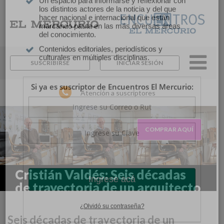
×
Suscríbase y continúe
informándose sin límites.
SUSCRIBIRSE
INICIAR SESIÓN
Un espacio para informarse y reflexionar con
los distintos actores de la noticia y del que
Atención a suscriptores
hacer nacional e internacional que están
marcando pauta en las más diversas áreas
del conocimiento.
Contenidos editoriales, periodísticos y
COMPRAR AQUÍ
culturales en múltiples disciplinas.
Si ya es suscriptor de Encuentros El Mercurio:
Cristián Valdés: Seis décadas
de trayectoria de un arquitecto
y diseñador con mirada
independiente y honesta.
Seis décadas de trayectoria de un