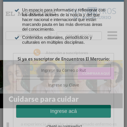
×
Suscríbase y continúe
informándose sin límites.
SUSCRIBIRSE
INICIAR SESIÓN
Un espacio para informarse y reflexionar con
los distintos actores de la noticia y del que
Atención a suscriptores
hacer nacional e internacional que están
marcando pauta en las más diversas áreas
del conocimiento.
Contenidos editoriales, periodísticos y
COMPRAR AQUÍ
culturales en múltiples disciplinas.
Si ya es suscriptor de Encuentros El Mercurio:
Cuidarse para cuidar
a experiencia de cuidar a un ser amado enfermo es