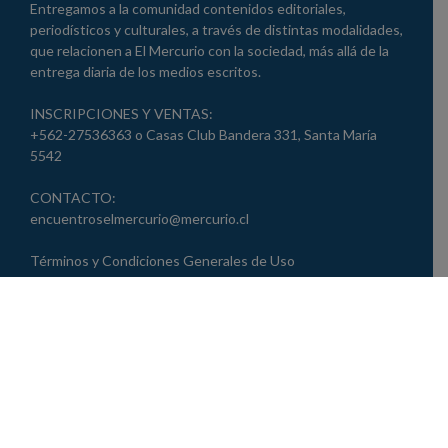
Entregamos a la comunidad contenidos editoriales,
periodísticos y culturales, a través de distintas modalidades,
que relacionen a El Mercurio con la sociedad, más allá de la
entrega diaria de los medios escritos.
INSCRIPCIONES Y VENTAS:
+562-27536363 o Casas Club Bandera 331, Santa María
5542
CONTACTO:
encuentroselmercurio@mercurio.cl
Términos y Condiciones Generales de Uso
Política de Privacidad