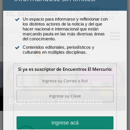
×
Suscríbase y continúe
informándose sin límites.
SUSCRIBIRSE
INICIAR SESIÓN
Un espacio para informarse y reflexionar con
los distintos actores de la noticia y del que
Atención a suscriptores
hacer nacional e internacional que están
marcando pauta en las más diversas áreas
del conocimiento.
Contenidos editoriales, periodísticos y
COMPRAR AQUÍ
culturales en múltiples disciplinas.
Si ya es suscriptor de Encuentros El Mercurio:
Depresión en adolescentes
ué es la depresión? ¿Qué hago si