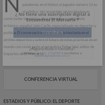
N
pandemia: en el fútbol, el jugador número 12 es
el público. Ver un partido sin los hinchas es
Ingrese acá
como bailar sin música, dice el escritor y periodista
británico-español John Carlin, especializado en deportes y
¿Olvidó su contraseña?
política. Él conversará sobre el rol de la hinchada en el
ámbito deportivo y sobre el futuro de estas prácticas en un
mundo con covid, junto al periodista Felipe Vial, editor de
Deportes de El Mercurio.
¿ No tiene una suscripción digital a
Encuentros El Mercurio ?
Suscríbase
CONFERENCIA VIRTUAL
¿Alguna duda o consulta?
Llámenos al
+562 27536300
ó escríbanos a
soportedigital@mercurio.cl
ESTADIOS Y PÚBLICO: EL DEPORTE