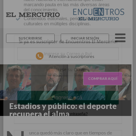
×
Suscríbase y continúe
informándose sin límites.
SUSCRIBIRSE
INICIAR SESIÓN
Un espacio para informarse y reflexionar con
los distintos actores de la noticia y del que
Atención a suscriptores
hacer nacional e internacional que están
marcando pauta en las más diversas áreas
del conocimiento.
Contenidos editoriales, periodísticos y
COMPRAR AQUÍ
culturales en múltiples disciplinas.
Si ya es suscriptor de Encuentros El Mercurio:
Estadios y público: el deporte
recupera el alma
unca quedó más claro que en tiempos de