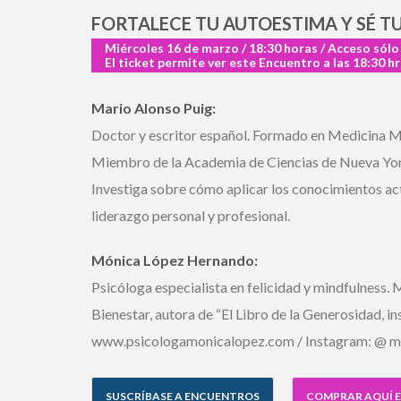
FORTALECE TU AUTOESTIMA Y SÉ TU
Miércoles 16 de marzo / 18:30 horas / Acceso sólo
El ticket permite ver este Encuentro a las 18:30 hrs
Mario Alonso Puig:
Doctor y escritor español. Formado en Medicina Men
Miembro de la Academia de Ciencias de Nueva York y
Investiga sobre cómo aplicar los conocimientos actual
liderazgo personal y profesional.
Mónica López Hernando:
Psicóloga especialista en felicidad y mindfulness. Ma
Bienestar, autora de “El Libro de la Generosidad, i
www.psicologamonicalopez.com / Instagram: @ mo
SUSCRÍBASE A ENCUENTROS
COMPRAR AQUÍ E