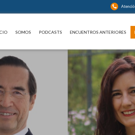
Atención
íbase y continúe informándose sin límite
CIO
SOMOS
PODCASTS
ENCUENTROS ANTERIORES
P
spacio para informarse y
xionar con los distintos actores
 noticia y del que hacer nacional
ternacional que están marcando
a en las más diversas áreas del
cimiento.
¿ No tiene una suscri
nidos editoriales, periodísticos y
rales en múltiples disciplinas.
digital a Encuentros
Mercurio ?
s suscriptor de Encuentros El
Mercurio:
Suscríbase