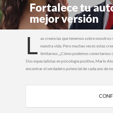
Fortalece tu auto
mejor versión
Mario Alonso Puig y Mónica López Hernando
L
as creencias que tenemos sobre nosotros m
nuestra vida. Pero muchas veces estas cree
limitarnos. ¿Cómo podemos conectarnos con
Dos especialistas en psicología positiva, Mario Alo
encontrar el verdadero potencial de cada uno de nos
CONFE