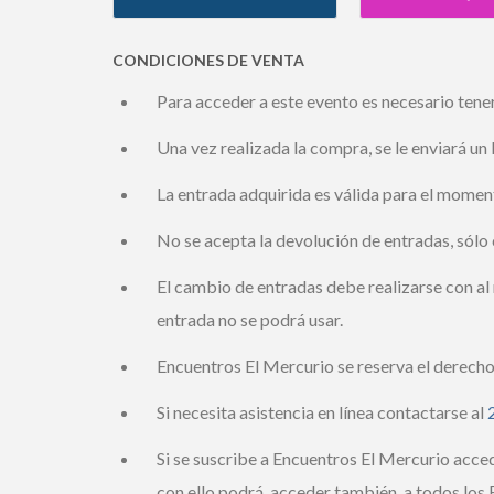
CONDICIONES DE VENTA
Para acceder a este evento es necesario tener 
Una vez realizada la compra, se le enviará un l
La entrada adquirida es válida para el momento
No se acepta la devolución de entradas, sólo 
El cambio de entradas debe realizarse con al m
entrada no se podrá usar.
Encuentros El Mercurio se reserva el derecho 
Si necesita asistencia en línea contactarse al
2
Si se suscribe a Encuentros El Mercurio acced
con ello podrá, acceder también, a todos los E