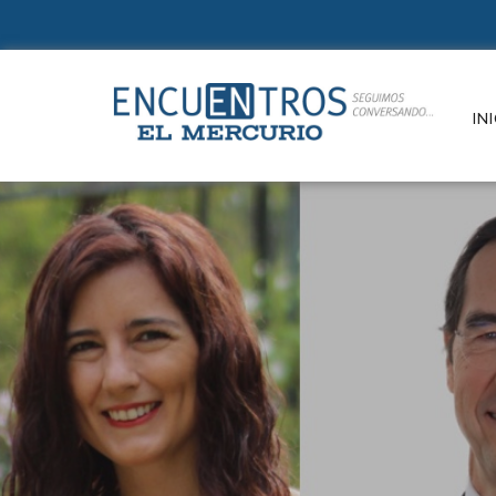
Suscr
INI
Un e
refle
de la
e in
paut
cono
Conte
cultu
Si ya e