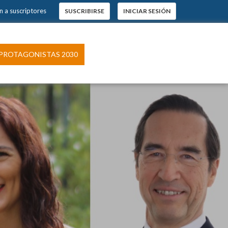
 a suscriptores
SUSCRIBIRSE
INICIAR SESIÓN
×
s.
ROTAGONISTAS 2030
pción
 El