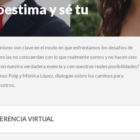
estima y sé tu
Ingrese acá
¿Olvidó su contraseña?
ismo son clave en el modo en que enfrentamos los desafíos de
¿Alguna duda o consulta?
ncias no concuerdan con lo que realmente somos y no hacen sino
Llámenos al
+562 27536300
ó escríbanos a
soportedigital@mercurio.cl
 nuestra verdadera esencia y con nuestras reales posibilidades?
nso Puig y Mónica López, dialogan sobre los caminos para
otros.
RENCIA VIRTUAL