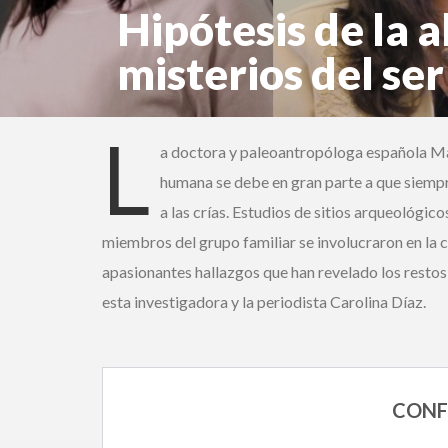
Hipótesis de la a
misterios del se
María Martinón Torres y Carolina Díaz
L
a doctora y paleoantropóloga española Marí
humana se debe en gran parte a que siempr
a las crías. Estudios de sitios arqueológico
miembros del grupo familiar se involucraron en la cr
apasionantes hallazgos que han revelado los restos
esta investigadora y la periodista Carolina Díaz.
CONFE