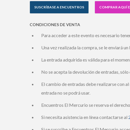
SUSCRÍBASE A ENCUENTROS
COMPRAR AQUÍ E
CONDICIONES DE VENTA
Para acceder a este evento es necesario tener 
Una vez realizada la compra, se le enviará un l
La entrada adquirida es válida para el momento
No se acepta la devolución de entradas, sólo 
El cambio de entradas debe realizarse con al m
entrada no se podrá usar.
Encuentros El Mercurio se reserva el derecho 
Si necesita asistencia en línea contactarse al
2
Si se suscribe a Encuentros El Mercurio acced