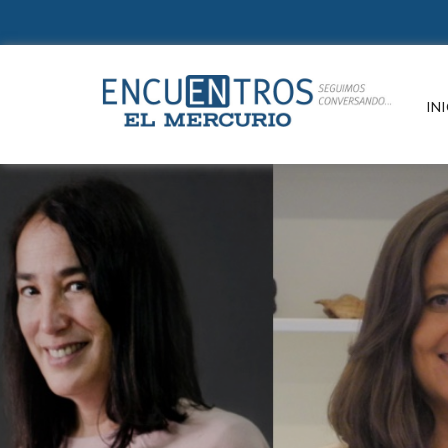
Suscr
INI
Un e
refle
de la
e in
paut
cono
Conte
cultu
Si ya e