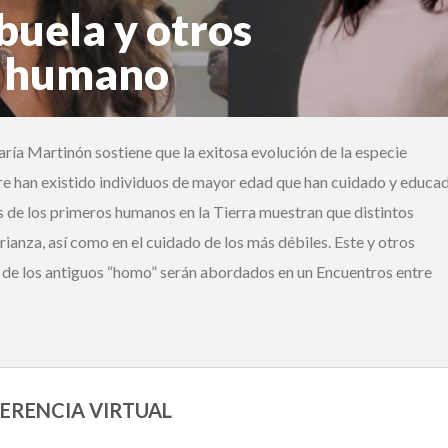
buela y otros
Ingrese acá
r humano
¿Olvidó su contraseña?
a Martinón sostiene que la exitosa evolución de la especie
¿Alguna duda o consulta?
e han existido individuos de mayor edad que han cuidado y educad
Llámenos al
+562 27536300
ó escríbanos a
soportedigital@mercurio.cl
s de los primeros humanos en la Tierra muestran que distintos
ianza, así como en el cuidado de los más débiles. Este y otros
 de los antiguos “homo” serán abordados en un Encuentros entre
RENCIA VIRTUAL