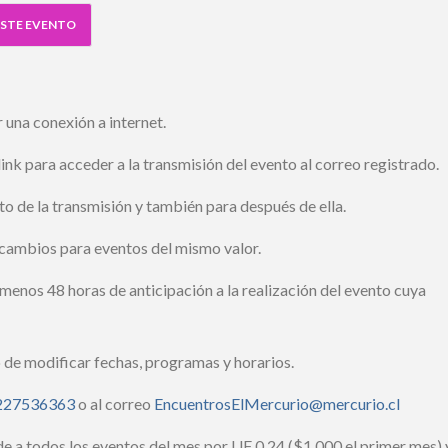
STE EVENTO
una conexión a internet.
ink para acceder a la transmisión del evento al correo registrado.
 de la transmisión y también para después de ella.
cambios para eventos del mismo valor.
enos 48 horas de anticipación a la realización del evento cuya
de modificar fechas, programas y horarios.
27536363
o al correo
EncuentrosElMercurio@mercurio.cl
e a todos los eventos del mes por UF 0,24 ($1.000 el primer mes) y