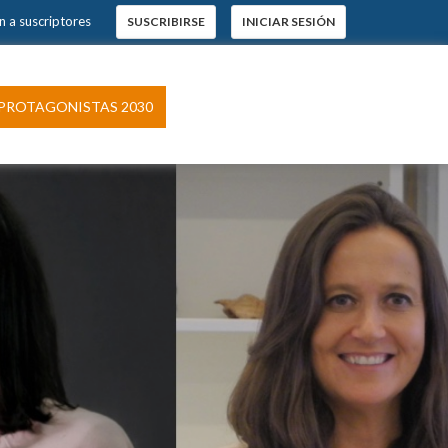
 a suscriptores
SUSCRIBIRSE
INICIAR SESIÓN
×
s.
ROTAGONISTAS 2030
pción
 El