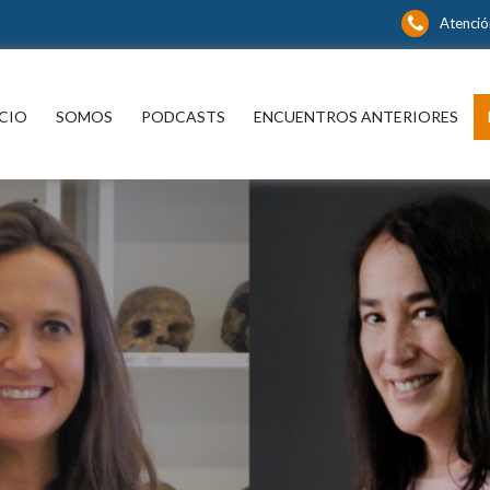
Atención
íbase y continúe informándose sin límite
CIO
SOMOS
PODCASTS
ENCUENTROS ANTERIORES
P
spacio para informarse y
xionar con los distintos actores
 noticia y del que hacer nacional
ternacional que están marcando
a en las más diversas áreas del
cimiento.
¿ No tiene una suscri
nidos editoriales, periodísticos y
rales en múltiples disciplinas.
digital a Encuentros
Mercurio ?
s suscriptor de Encuentros El
Mercurio:
Suscríbase