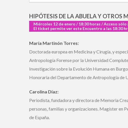
HIPÓTESIS DE LA ABUELA Y OTROS 
Miércoles 12 de enero / 18:30 horas / Acceso sólo 
El ticket permite ver este Encuentro a las 18:30 hrs
María Martinón Torres:
Doctorada europea en Medicina y Cirugía, y especia
Antropología Forense por la Universidad Compluten
Investigación sobre la Evolución Humana en Burgos,
Honoraria del Departamento de Antropología de Un
Carolina Díaz:
Periodista, fundadora y directora de Memoria Creati
personas, familias y organizaciones. Magíster en Pe
de España.