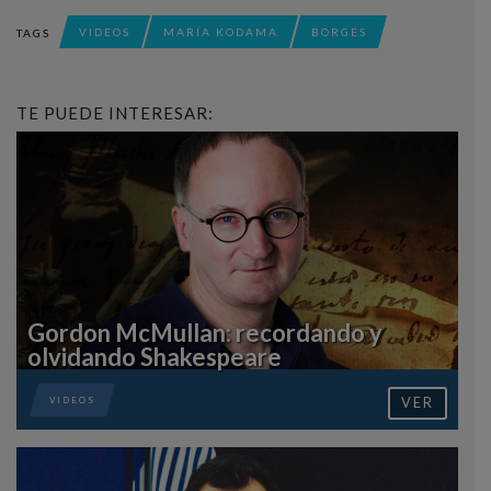
VIDEOS
MARÍA KODAMA
BORGES
TAGS
TE PUEDE INTERESAR:
Gordon McMullan: recordando y
olvidando Shakespeare
VER
VIDEOS