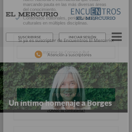
×
Suscríbase y continúe
informándose sin límites.
SUSCRIBIRSE
INICIAR SESIÓN
Un espacio para informarse y reflexionar con
los distintos actores de la noticia y del que
Atención a suscriptores
hacer nacional e internacional que están
marcando pauta en las más diversas áreas
del conocimiento.
Contenidos editoriales, periodísticos y
culturales en múltiples disciplinas.
Si ya es suscriptor de Encuentros El Mercurio:
Un íntimo homenaje a Borges