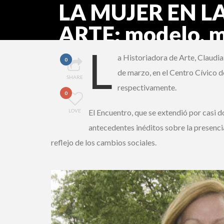
LA MUJER EN L
ARTE: modelo, m
L
a Historiadora de Arte, Claudia
0
de marzo, en el Centro Cívico d
SHARE
respectivamente.
0
LOVE
El Encuentro, que se extendió por casi 
antecedentes inéditos sobre la presenci
reflejo de los cambios sociales.