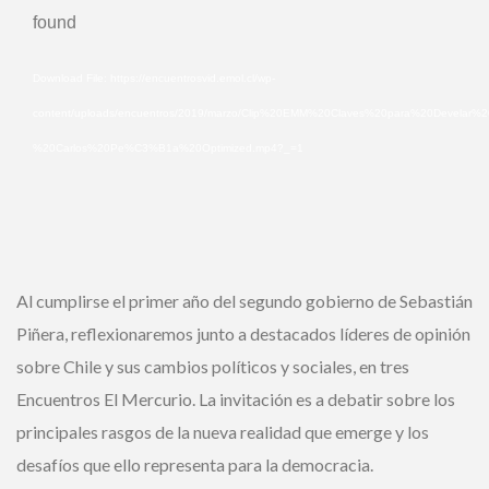
found
de
Video
Download File: https://encuentrosvid.emol.cl/wp-
content/uploads/encuentros/2019/marzo/Clip%20EMM%20Claves%20para%20Develar
%20Carlos%20Pe%C3%B1a%20Optimized.mp4?_=1
Al cumplirse el primer año del segundo gobierno de Sebastián
Piñera, reflexionaremos junto a destacados líderes de opinión
sobre Chile y sus cambios políticos y sociales, en tres
Encuentros El Mercurio. La invitación es a debatir sobre los
principales rasgos de la nueva realidad que emerge y los
desafíos que ello representa para la democracia.