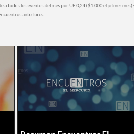
e a todos los eventos del mes por UF 0,24 ($1.000 el primer mes) y
ncuentros anteriores.