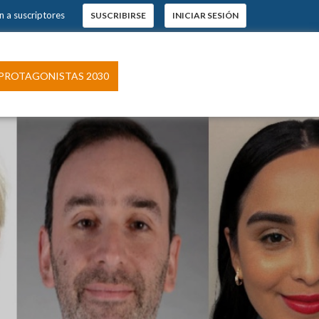
 a suscriptores
SUSCRIBIRSE
INICIAR SESIÓN
×
s.
ROTAGONISTAS 2030
pción
 El