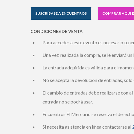
SUSCRÍBASE A ENCUENTROS
COMPRAR AQUÍ E
CONDICIONES DE VENTA
Para acceder a este evento es necesario tener 
Una vez realizada la compra, se le enviará un l
La entrada adquirida es válida para el momento
No se acepta la devolución de entradas, sólo 
El cambio de entradas debe realizarse con al m
entrada no se podrá usar.
Encuentros El Mercurio se reserva el derecho 
Si necesita asistencia en línea contactarse al
2