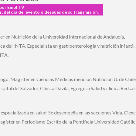
por Emol TV
. del día del evento o después de su transmisión.
r en Nutrición de la Universidad Internacional de Andalucía,
a del INTA. Especialista en gastroenterología y nutrición infantil.
TA.
ogo. Magister en Ciencias Médicas mención Nutrición U. de Chile.
pital del Salvador, Clínica Dávila, Egrégora Salud y clínica Redsalu
a especializada en salud. Se desempeña en las secciones Vida, Cienci
gíster en Periodismo Escrito de la Pontificia Universidad Católica