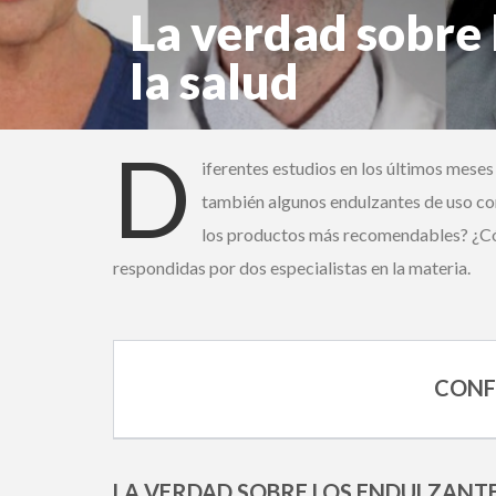
La verdad sobre 
la salud
Sylvia Cruchet, Jean Camousseigt y Janina Marca
D
iferentes estudios en los últimos meses h
también algunos endulzantes de uso co
los productos más recomendables? ¿Cómo
respondidas por dos especialistas en la materia.
CONFE
LA VERDAD SOBRE LOS ENDULZANTES