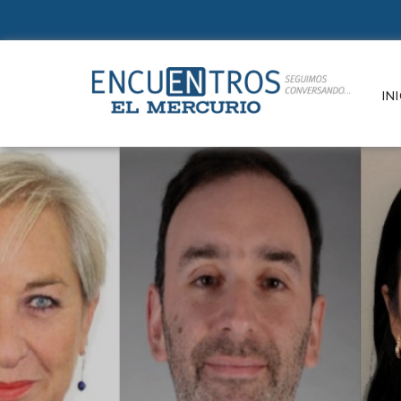
Suscr
INI
Un e
refle
de la
e in
paut
cono
Conte
cultu
Si ya e