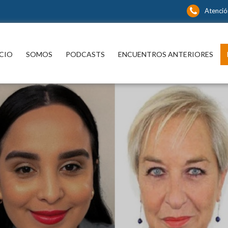
Atención
íbase y continúe informándose sin límite
CIO
SOMOS
PODCASTS
ENCUENTROS ANTERIORES
P
spacio para informarse y
xionar con los distintos actores
 noticia y del que hacer nacional
ternacional que están marcando
a en las más diversas áreas del
cimiento.
¿ No tiene una suscri
nidos editoriales, periodísticos y
rales en múltiples disciplinas.
digital a Encuentros
Mercurio ?
s suscriptor de Encuentros El
Mercurio:
Suscríbase