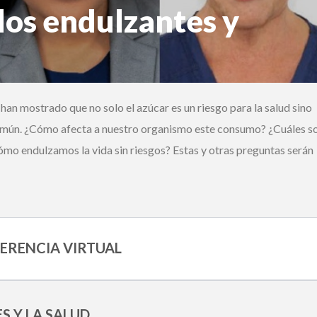
los endulzantes y
Ingrese acá
¿Olvidó su contraseña?
no
an mostrado que no solo el azúcar es un riesgo para la salud sino
¿Alguna duda o consulta?
mún. ¿Cómo afecta a nuestro organismo este consumo? ¿Cuáles so
Llámenos al
+562 27536300
ó escríbanos a
soportedigital@mercurio.cl
 endulzamos la vida sin riesgos? Estas y otras preguntas serán
RENCIA VIRTUAL
 Y LA SALUD