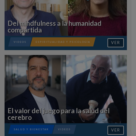
Del mindfulness a la humanidad
compartida
VER
VIDEOS
ESPIRITUALIDAD Y PSICOLOGÍA
El valor del juego para la salud del
cerebro
VER
SALUD Y BIENESTAR
VIDEOS