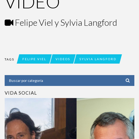
VIDEO
Felipe Viel y Sylvia Langford
¿ No tiene una suscripción digital a
Encuentros El Mercurio ?
Suscríbase
FELIPE VIEL
VIDEOS
SYLVIA LANGFORD
TAGS
¿Alguna duda o consulta?
Llámenos al
+562 27536300
ó escríbanos a
soportedigital@mercurio.cl
VIDA SOCIAL