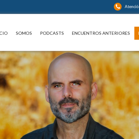
Atención
íbase y continúe informándose sin límite
CIO
SOMOS
PODCASTS
ENCUENTROS ANTERIORES
P
spacio para informarse y
xionar con los distintos actores
 noticia y del que hacer nacional
ternacional que están marcando
a en las más diversas áreas del
cimiento.
¿ No tiene una suscri
nidos editoriales, periodísticos y
rales en múltiples disciplinas.
digital a Encuentros
Mercurio ?
s suscriptor de Encuentros El
Mercurio:
Suscríbase