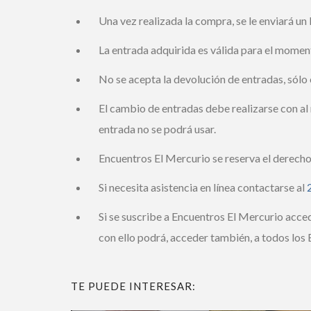
Una vez realizada la compra, se le enviará un l
La entrada adquirida es válida para el momento
No se acepta la devolución de entradas, sólo 
El cambio de entradas debe realizarse con al m
entrada no se podrá usar.
Encuentros El Mercurio se reserva el derecho 
Si necesita asistencia en línea contactarse al
2
Si se suscribe a Encuentros El Mercurio acced
con ello podrá, acceder también, a todos los E
TE PUEDE INTERESAR: