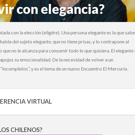
vir con elegancia?
Ingrese acá
ada con la elección (eligêre). Una persona elegante es la que sabe
¿Olvidó su contraseña?
habla del sujeto elegante, que no tiene prisas, y lo contrapone al
ue no le alcanza para consumir todo lo que quisiera. El elegante e
¿Alguna duda o consulta?
pujos su emocionalidad. De la necesidad de volver a un
Llámenos al
+562 27536300
ó escríbanos a
soportedigital@mercurio.cl
“Incompletos”, y es el tema de un nuevo Encuentro El Mercurio.
RENCIA VIRTUAL
OS CHILENOS?