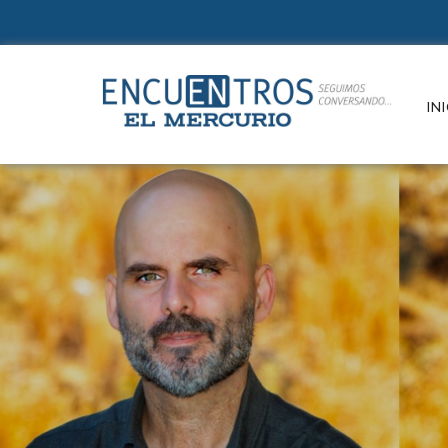
Suscr
INI
Un e
refle
de la
e in
paut
cono
Conte
cultu
Si ya e