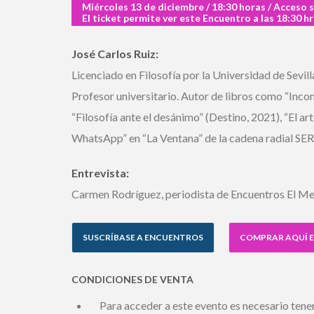
Miércoles 13 de diciembre / 18:30 horas / Acceso s
El ticket permite ver este Encuentro a las 18:30 hrs
José Carlos Ruiz:
Licenciado en Filosofía por la Universidad de Sevill
Profesor universitario. Autor de libros como “Incom
“Filosofía ante el desánimo” (Destino, 2021), “El a
WhatsApp” en “La Ventana” de la cadena radial SER.
Entrevista:
Carmen Rodríguez, periodista de Encuentros El Mer
SUSCRÍBASE A ENCUENTROS
COMPRAR AQUÍ E
CONDICIONES DE VENTA
Para acceder a este evento es necesario tener 