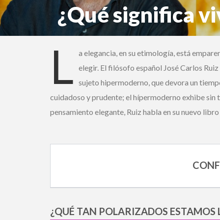
¿Qué significa vi
José Carlos Ruiz
L
a elegancia, en su etimología, está emparent
elegir. El filósofo español José Carlos Ruiz 
sujeto hipermoderno, que devora un tiempo q
cuidadoso y prudente; el hípermoderno exhibe sin ta
pensamiento elegante, Ruiz habla en su nuevo libro 
CONFE
¿QUÉ TAN POLARIZADOS ESTAMOS L