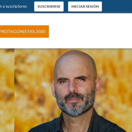
 a suscriptores
SUSCRIBIRSE
INICIAR SESIÓN
×
s.
ROTAGONISTAS 2030
pción
 El