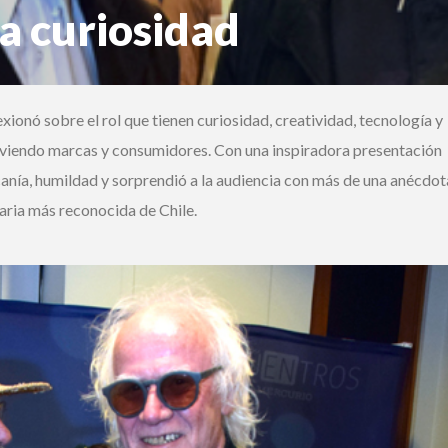
a curiosidad
Ingrese acá
¿Olvidó su contraseña?
ionó sobre el rol que tienen curiosidad, creatividad, tecnología y
viviendo marcas y consumidores. Con una inspiradora presentación
nía, humildad y sorprendió a la audiencia con más de una anécdota
¿Alguna duda o consulta?
Llámenos al
+562 27536300
ó escríbanos a
soportedigital@mercurio.cl
aria más reconocida de Chile.