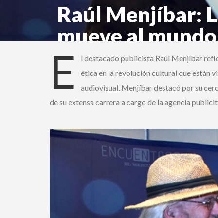
Raúl Menjíbar: L
mueve al mundo
E
l destacado publicista Raúl Menjíbar reflex
ética en la revolución cultural que están 
audiovisual, Menjíbar destacó por su cerca
de su extensa carrera a cargo de la agencia publicit