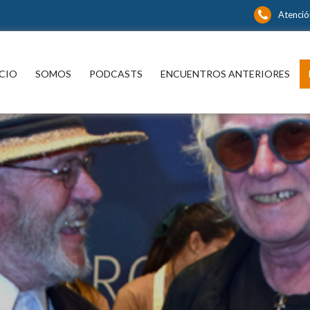
Atención
íbase y continúe informándose sin límite
CIO
SOMOS
PODCASTS
ENCUENTROS ANTERIORES
P
spacio para informarse y
xionar con los distintos actores
 noticia y del que hacer nacional
ternacional que están marcando
a en las más diversas áreas del
cimiento.
¿ No tiene una suscri
nidos editoriales, periodísticos y
rales en múltiples disciplinas.
digital a Encuentros
Mercurio ?
s suscriptor de Encuentros El
Mercurio:
Suscríbase