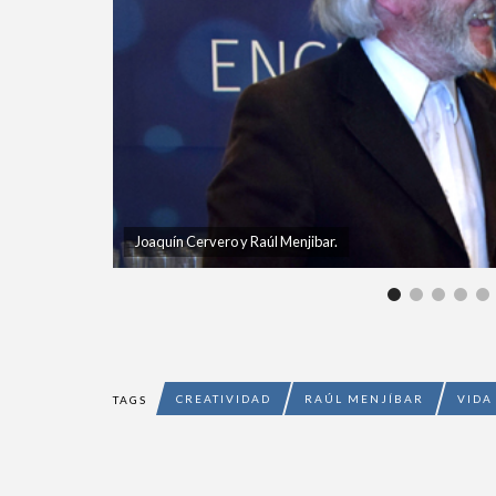
Joaquín Cervero y Raúl Menjibar.
CREATIVIDAD
RAÚL MENJÍBAR
VIDA 
TAGS