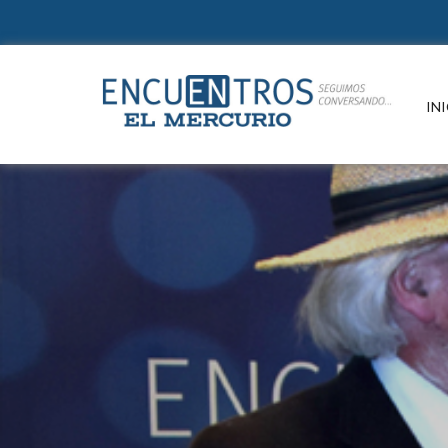
Suscr
INI
Un e
refle
de la
e in
paut
cono
Conte
cultu
Si ya e