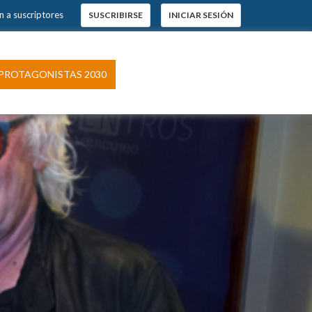
 a suscriptores
SUSCRIBIRSE
INICIAR SESIÓN
×
s.
ROTAGONISTAS 2030
pción
 El