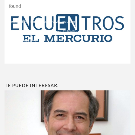
¿ No tiene una suscripción digital a
found
de
Encuentros El Mercurio ?
Video
Download File: https://encuentrosvid.emol.cl/wp-
Suscríbase
content/uploads/encuentros/resumen_2018/480p/Resumen%20EEM%202018%20-
%20480p.mp4?_=1
¿Alguna duda o consulta?
Llámenos al
+562 27536300
ó escríbanos a
soportedigital@mercurio.cl
TE PUEDE INTERESAR: