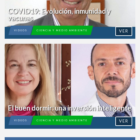
COVID19: Evolución, inmunidad y
vacunas
VER
VIDEOS
CIENCIA Y MEDIO AMBIENTE
El buen dormir: una inversión
inteligente
VER
VIDEOS
CIENCIA Y MEDIO AMBIENTE