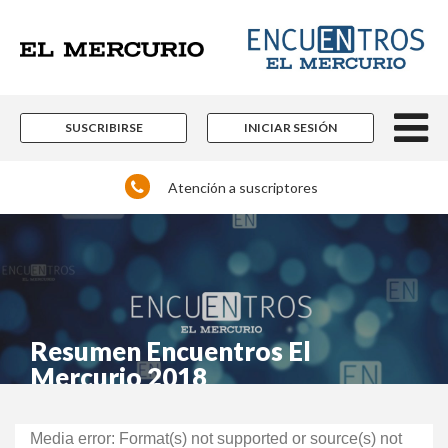
Contenidos editoriales, periodísticos y
culturales en múltiples disciplinas.
Si ya es suscriptor de Encuentros El Mercurio:
SUSCRIBIRSE
INICIAR SESIÓN
Atención a suscriptores
Ingrese acá
¿Olvidó su contraseña?
Resumen Encuentros El
Mercurio 2018
Reproductor
Media error: Format(s) not supported or source(s) not