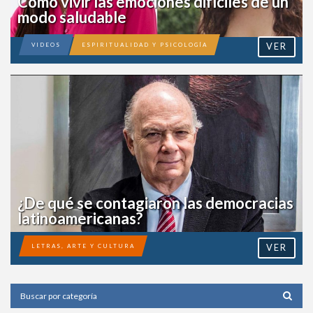
Cómo vivir las emociones difíciles de
un modo saludable
VER
VIDEOS
ESPIRITUALIDAD Y PSICOLOGÍA
¿De qué se contagiaron las
democracias latinoamericanas?
VER
LETRAS, ARTE Y CULTURA