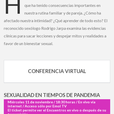
H
que ha tenido consecuencias importantes en
nuestra rutina familiar y de pareja. ¿Cómo ha
Ingrese acá
afectado nuestra intimidad? ¿Qué aprender de todo esto?
El reconocido sexólogo Rodrigo Jarpa examina las
¿Olvidó su contraseña?
evidencias clínicas para sacar lecciones y despejar mitos y
realidades a favor de un bienestar sexual.
¿ No tiene una suscripción digital a
Encuentros El Mercurio ?
CONFERENCIA VIRTUAL
Suscríbase
SEXUALIDAD EN TIEMPOS DE PANDEMIA
¿Alguna duda o consulta?
Miércoles 11 de noviembre / 18:30 horas / En vivo vía
internet / Acceso sólo por Emol TV
Llámenos al
+562 27536300
ó escríbanos a
soportedigital@mercurio.cl
El ticket permite ver el Encuentros en vivo o después de
su transmisión.