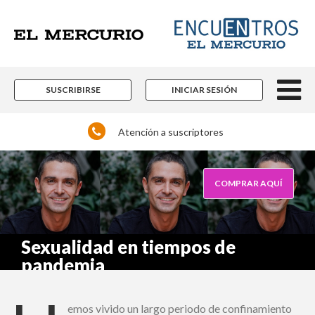
×
Suscríbase y continúe
informándose sin límites.
SUSCRIBIRSE
INICIAR SESIÓN
Un espacio para informarse y reflexionar con
los distintos actores de la noticia y del que
Atención a suscriptores
hacer nacional e internacional que están
marcando pauta en las más diversas áreas
del conocimiento.
Contenidos editoriales, periodísticos y
COMPRAR AQUÍ
culturales en múltiples disciplinas.
Si ya es suscriptor de Encuentros El Mercurio:
Sexualidad en tiempos de
pandemia
emos vivido un largo periodo de confinamiento