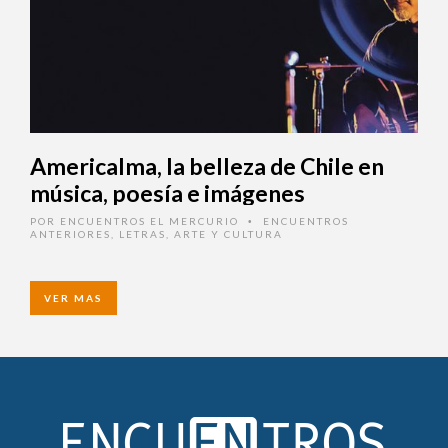
Americalma, la belleza de Chile en
música, poesía e imágenes
POR
ENCUENTROS EL MERCURIO
ENCUENTROS
•
ANTERIORES
,
LETRAS, ARTE Y CULTURA
VER MAS