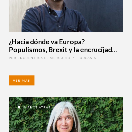
¿Hacia dónde va Europa?
Populismos, Brexit y la
encrucijada alemana
POR
ENCUENTROS EL MERCURIO
PODCASTS
•
VER MAS
9 AÑOS ATRAS