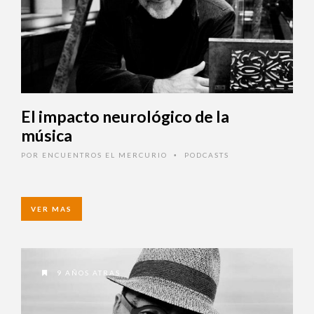
Ingrese acá
¿Olvidó su contraseña?
El impacto neurológico de la
música
POR
ENCUENTROS EL MERCURIO
PODCASTS
•
¿ No tiene una suscripción digital a
Encuentros El Mercurio ?
VER MAS
Suscríbase
9 AÑOS ATRAS
¿Alguna duda o consulta?
Llámenos al
+562 27536300
ó escríbanos a
soportedigital@mercurio.cl