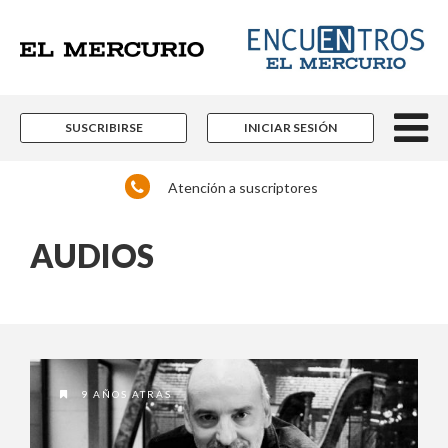
×
Suscríbase y continúe
informándose sin límites.
SUSCRIBIRSE
INICIAR SESIÓN
Un espacio para informarse y reflexionar con
los distintos actores de la noticia y del que
Atención a suscriptores
hacer nacional e internacional que están
marcando pauta en las más diversas áreas
del conocimiento.
AUDIOS
Contenidos editoriales, periodísticos y
culturales en múltiples disciplinas.
Si ya es suscriptor de Encuentros El Mercurio:
9 AÑOS ATRAS