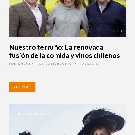
Nuestro terruño: La renovada
fusión de la comida y vinos
chilenos
POR
ENCUENTROS EL MERCURIO
PODCASTS
•
VER MAS
9 AÑOS ATRAS