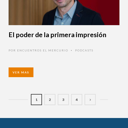
El poder de la primera impresión
POR
ENCUENTROS EL MERCURIO
PODCASTS
•
VER MAS
1
2
3
4