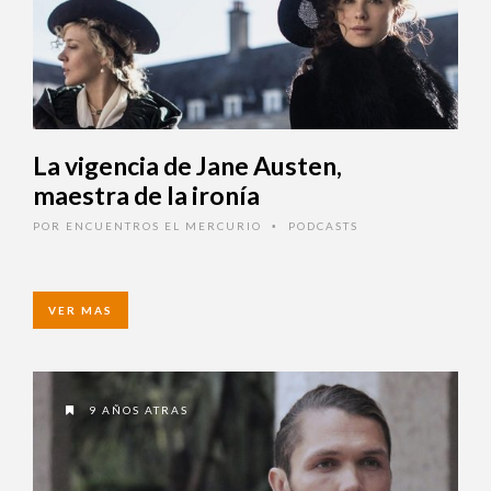
La vigencia de Jane Austen,
maestra de la ironía
POR
ENCUENTROS EL MERCURIO
PODCASTS
•
VER MAS
9 AÑOS ATRAS