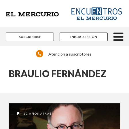
los distintos actores de la noticia y del que
hacer nacional e internacional que están
marcando pauta en las más diversas áreas
del conocimiento.
Contenidos editoriales, periodísticos y
culturales en múltiples disciplinas.
SUSCRIBIRSE
INICIAR SESIÓN
Si ya es suscriptor de Encuentros El Mercurio:
Atención a suscriptores
BRAULIO FERNÁNDEZ
Ingrese acá
10 AÑOS ATRAS
¿Olvidó su contraseña?