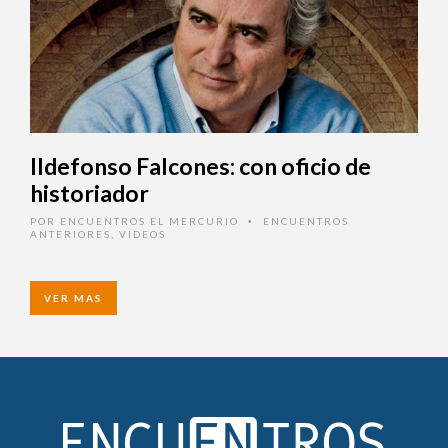
Ildefonso Falcones: con oficio de
historiador
POR
ENCUENTROS EL MERCURIO
ENCUENTROS
•
ANTERIORES
,
VIDEOS
VER MAS