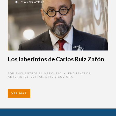
9 AÑOS ATRAS
Los laberintos de Carlos Ruiz Zafón
POR
ENCUENTROS EL MERCURIO
ENCUENTROS
•
ANTERIORES
,
LETRAS, ARTE Y CULTURA
VER MAS