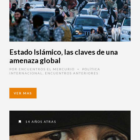
Estado Islámico, las claves de una
amenaza global
POR
ENCUENTROS EL MERCURIO
POLÍTICA
•
INTERNACIONAL
,
ENCUENTROS ANTERIORES
VER MAS
14 AÑOS ATRAS